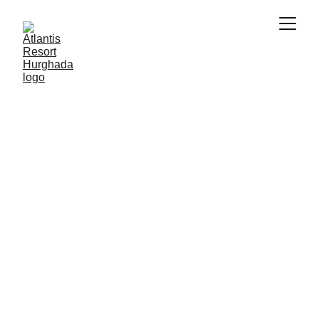
استكشف مشروع أتلانتس الغردقة: سكن فاخر في قلب البحر