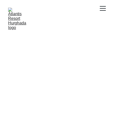
استثمار مضمون: شقق جاهزة للبيع في الغردقة لعام 2025
8/28/2025
1 min read